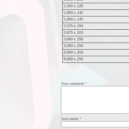
1,500 x ,120
1,660 x ,140
1,900 x ,145
2,375 x ,154
2,875 x ,203
3,000 x ,250
4,000 x ,250
5,000 x ,250
6,000 x ,250
Your comment: *
Your name: *