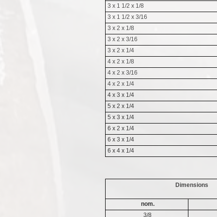
3 x 1 1/2 x 1/8
3 x 1 1/2 x 3/16
3 x 2 x 1/8
3 x 2 x 3/16
3 x 2 x 1/4
4 x 2 x 1/8
4 x 2 x 3/16
4 x 2 x 1/4
4 x 3 x 1/4
5 x 2 x 1/4
5 x 3 x 1/4
6 x 2 x 1/4
6 x 3 x 1/4
6 x 4 x 1/4
Dimensions
nom.
3/8