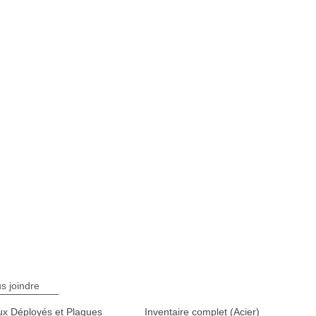
s joindre
x Déployés et Plaques
Inventaire complet (Acier)