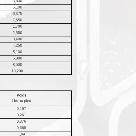
3,830
5,100
6,375
7,650
1,700
2,550
3,400
4,250
5,100
6,800
8,500
10,200
Poids
Lbs au pied
0,167
0,261
0,376
0,668
1,04