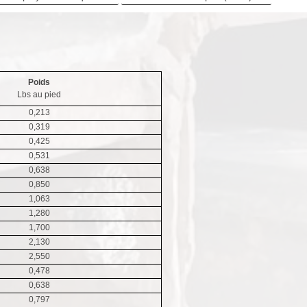
Poids
Lbs au pied
0,213
0,319
0,425
0,531
0,638
0,850
1,063
1,280
1,700
2,130
2,550
0,478
0,638
0,797