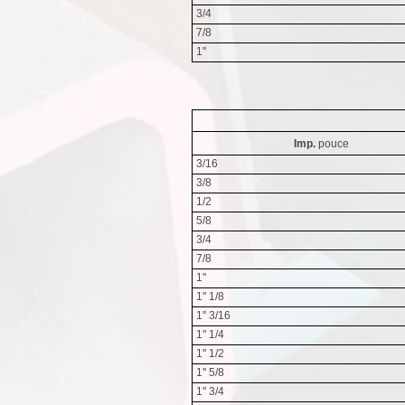
3/4
7/8
1''
Imp.
pouce
3/16
3/8
1/2
5/8
3/4
7/8
1''
1'' 1/8
1'' 3/16
1'' 1/4
1'' 1/2
1'' 5/8
1'' 3/4