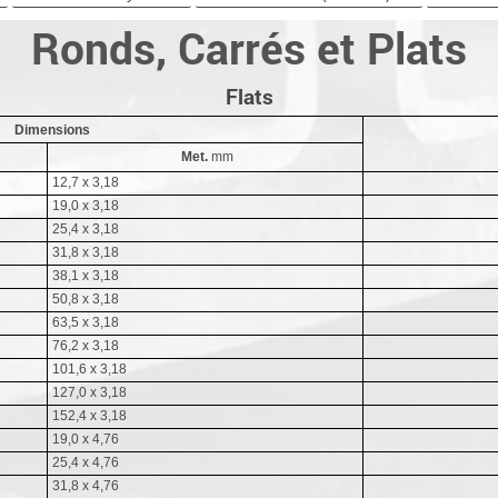
Ronds, Carrés et Plats
Flats
Dimensions
Met.
mm
12,7 x 3,18
19,0 x 3,18
25,4 x 3,18
31,8 x 3,18
38,1 x 3,18
50,8 x 3,18
63,5 x 3,18
76,2 x 3,18
101,6 x 3,18
127,0 x 3,18
152,4 x 3,18
19,0 x 4,76
25,4 x 4,76
31,8 x 4,76