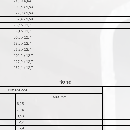
76,2 x 9,53
101,6 x 9,53
127,0 x 9,53
152,4 x 9,53
25,4 x 12,7
38,1 x 12,7
50,8 x 12,7
63,5 x 12,7
76,2 x 12,7
101,6 x 12,7
127,0 x 12,7
152,4 x 12,7
Rond
Dimensions
Met.
mm
6,35
7,94
9,53
12,7
15,9