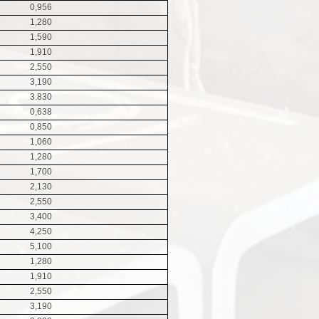
0,956
1,280
1,590
1,910
2,550
3,190
3.830
0,638
0,850
1,060
1,280
1,700
2,130
2,550
3,400
4,250
5,100
1,280
1,910
2,550
3,190