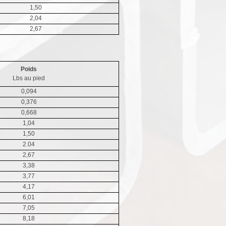
1,50
2,04
2,67
Poids
Lbs au pied
0,094
0,376
0,668
1,04
1,50
2.04
2,67
3,38
3,77
4,17
6,01
7,05
8,18