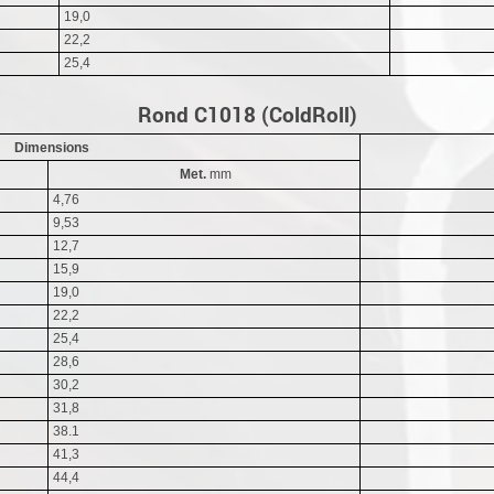
19,0
22,2
25,4
Rond C1018 (ColdRoll)
Dimensions
Met.
mm
4,76
9,53
12,7
15,9
19,0
22,2
25,4
28,6
30,2
31,8
38.1
41,3
44,4